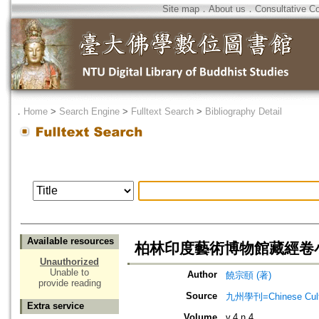
Site map
．
About us
．
Consultative C
．
Home
>
Search Engine
>
Fulltext Search
>
Bibliography Detail
Available resources
柏林印度藝術博物館藏經卷
Unauthorized
Unable to
Author
饒宗頤 (著)
provide reading
Source
九州學刊=Chinese Cultu
Extra service
Volume
v.4 n.4