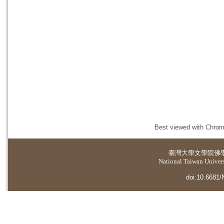
Best viewed with Chrome
臺灣大學
文學院佛
National Taiwan Universi
doi:10.6681