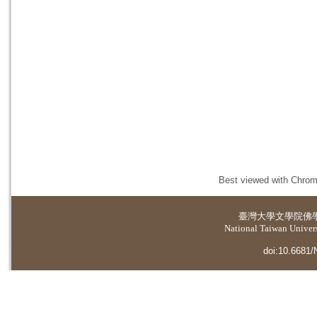
Best viewed with Chrome
臺灣大學
文學院佛
National Taiwan Universi
doi:10.6681