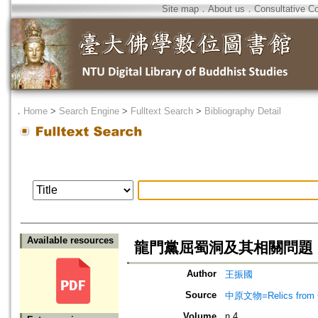
Site map
．
About us
．
Consultative C
．
Home
>
Search Engine
>
Fulltext Search
>
Bibliography Detail
Available resources
龍門黨屈蜀洞及其相關問題
Author
王振國
Source
中原文物=Relics from Ce
Volume
n.4