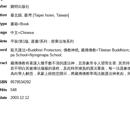
sher
圓明出版社
tion
臺北縣, 臺灣 [Taipei hsien, Taiwan]
type
書籍=Book
uage
中文=Chinese
Note
平裝/第1版, 叢書/系列：密乘法海系列
word
龍天護法=Buddhist Protectors; 佛教神祇; 藏傳佛教=Tibetan Buddhism
pa School=Nyingmapa School;
ract
藏傳佛教有著讓人幾乎數不清的護法神，且形象常令人望而生畏. 其所持
若不明白其被佛法攝服的過程，及此時所擔負的護法重責，每一法器象徵
為向學人解惑，承蒙上師慈悲開示，將藏傳佛教寧瑪法脈護法神來由，與
ISBN
9579534292
Hits
548
date
2003.12.12