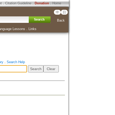
ht
．
Citation Guideline
．
Donation
．
Home
中
日
Back
anguage Lessons
．
Links
ory
．
Search Help