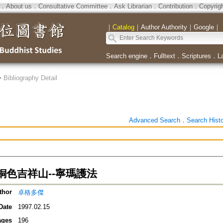
．
About us
．
Consultative Committee
．
Ask Librarian
．
Contribution
．
Copyrig
｜
Catalog
｜
Author Authority
｜
Google
｜
Search engine
．
Fulltext
．
Scriptures
．
L
>
Bibliography Detail
Advanced Search
．
Search Hist
銅色吉祥山--寧瑪護法
thor
卓格多傑
Date
1997.02.15
ages
196