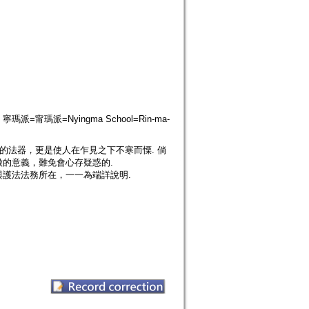
; 寧瑪派=甯瑪派=Nyingma School=Rin-ma-
的法器，更是使人在乍見之下不寒而慄. 倘
的意義，難免會心存疑惑的.
護法法務所在，一一為端詳說明.