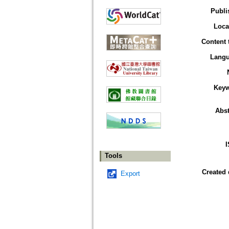
Publi
Loca
Content 
Lang
Key
Abst
Tools
Created 
Export