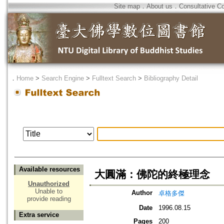
Site map
．
About us
．
Consultative C
．
Home
>
Search Engine
>
Fulltext Search
>
Bibliography Detail
Available resources
大圓滿：佛陀的終極理念
Unauthorized
Unable to
Author
卓格多傑
provide reading
Date
1996.08.15
Extra service
Pages
200