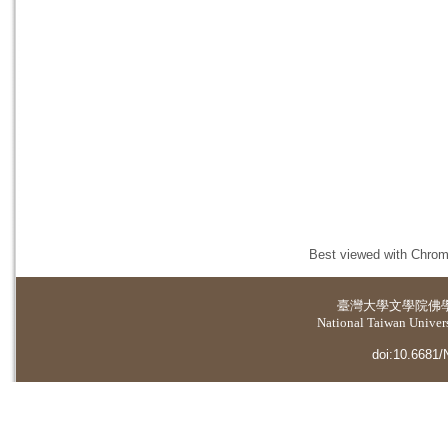
Best viewed with Chrome
臺灣大學
文學院佛
National Taiwan Universi
doi:10.6681