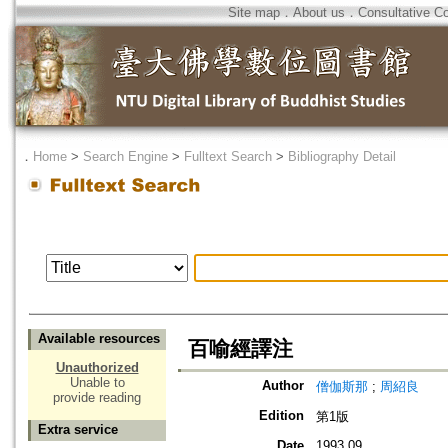
Site map
．
About us
．
Consultative C
．
Home
>
Search Engine
>
Fulltext Search
>
Bibliography Detail
Available resources
百喻經譯注
Unauthorized
Unable to
Author
僧伽斯那
;
周紹良
provide reading
Edition
第1版
Extra service
Date
1993.09