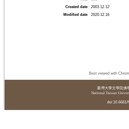
Created date
2003.12.12
Modified date
2020.12.16
Best viewed with Chrome
臺灣大學
文學院佛
National Taiwan Universi
doi:10.6681