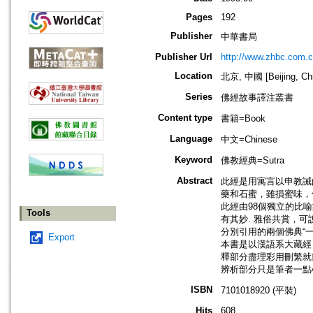
Pages
192
Publisher
中華書局
Publisher Url
http://www.zhbc.com.c
Location
北京, 中國 [Beijing, Ch
Series
佛經故事譯注叢書
Content type
書籍=Book
Language
中文=Chinese
Keyword
佛教經典=Sutra
Abstract
此經是用寓言以申教誡
藥和石蜜，雖損蜜味，
此經由98個獨立的比
Tools
有其妙. 雅俗共賞，
分別引用的兩個佛典“一
Export
本書是以漢語系大藏經
釋部分盡理彩用刪繁就
辨析部分只是筆者一點
ISBN
7101018920 (平裝)
Hits
608