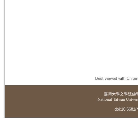
Best viewed with Chrome
臺灣大學
文學院佛
National Taiwan Universi
doi:10.6681