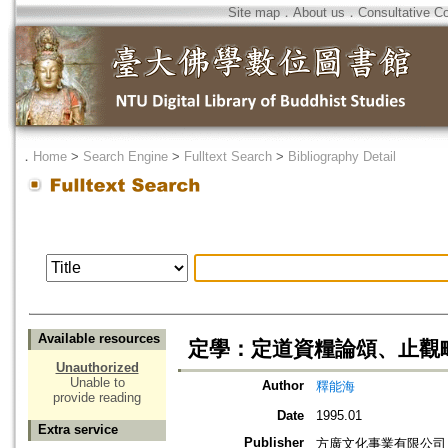
Site map
．
About us
．
Consultative C
．
Home
>
Search Engine
>
Fulltext Search
>
Bibliography Detail
Available resources
定學：定道資糧論頌、止觀
Unauthorized
Unable to
Author
釋能海
provide reading
Date
1995.01
Extra service
Publisher
方廣文化事業有限公司