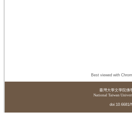
Best viewed with Chrome
臺灣大學
文學院佛
National Taiwan Universi
doi:10.6681