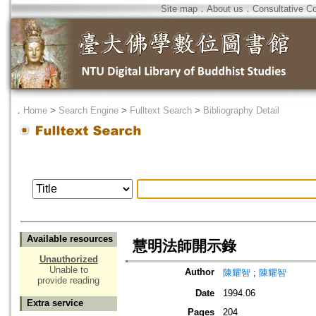
Site map
．
About us
．
Consultative C
．
Home
>
Search Engine
>
Fulltext Search
>
Bibliography Detail
Available resources
慧明法師開示錄
Unauthorized
Unable to
Author
陳耀智
;
陳耀智
provide reading
Date
1994.06
Extra service
Pages
204