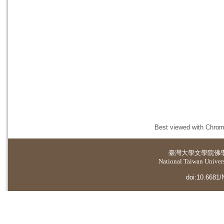
Best viewed with Chrome
臺灣大學
文學院佛
National Taiwan Universi
doi:10.6681