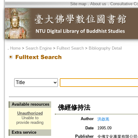
Site map
．
About us
．
Consultative C
．
Home
>
Search Engine
>
Fulltext Search
>
Bibliography Detail
Available resources
佛經修持法
Unauthorized
Unable to
Author
洪啟嵩
provide reading
Date
1995.09
Extra service
Publisher
全佛文化事業有限公司=Buddhal