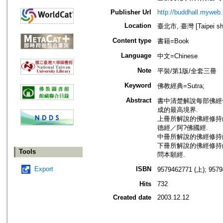
Publisher Url
http://buddhall.myweb.
Location
臺北市, 臺灣 [Taipei shi
Content type
書籍=Book
Language
中文=Chinese
Note
平裝/第1版/全套三冊
Keyword
佛教經典=Sutra;
Abstract
書中清楚解說每部佛經修
成的最高境界.
上冊所解說的佛經修持
德經／阿?佛國經.
中冊所解說的佛經修持
下冊所解說的佛經修持
Tools
問本願經.
Export
ISBN
9579462771 (上); 9579
Hits
732
Created date
2003.12.12