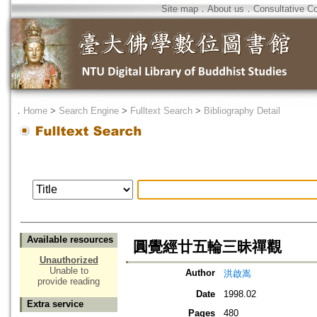
Site map
．
About us
．
Consultative C
．
Home
>
Search Engine
>
Fulltext Search
>
Bibliography Detail
Available resources
圓覺經廿五輪三昧禪觀
Unauthorized
Unable to
Author
洪啟嵩
provide reading
Date
1998.02
Extra service
Pages
480