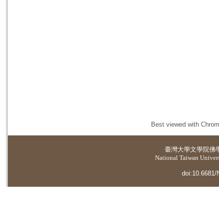
Best viewed with Chrome
臺灣大學
文學院佛
National Taiwan Universi
doi:10.6681