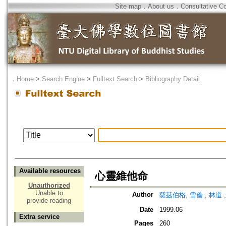
Site map
．
About us
．
Consultative C
．
Home
>
Search Engine
>
Fulltext Search
>
Bibliography Detail
Available resources
心靈維他命
Unauthorized
Unable to
Author
薩茲伯格, 雪倫
;
林道
provide reading
Date
1999.06
Extra service
Pages
260