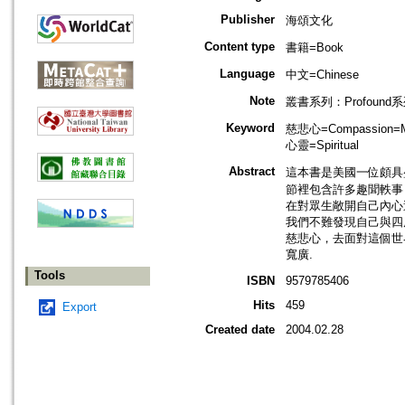
Publisher
海頌文化
Content type
書籍=Book
Language
中文=Chinese
Note
叢書系列：Profound
Keyword
慈悲心=Compassion=Me
心靈=Spiritual
Abstract
這本書是美國一位頗具
節裡包含許多趣聞軼事
在對眾生敞開自己內心
我們不難發現自己與四
慈悲心，去面對這個世
寬廣.
Tools
ISBN
9579785406
Hits
459
Export
Created date
2004.02.28