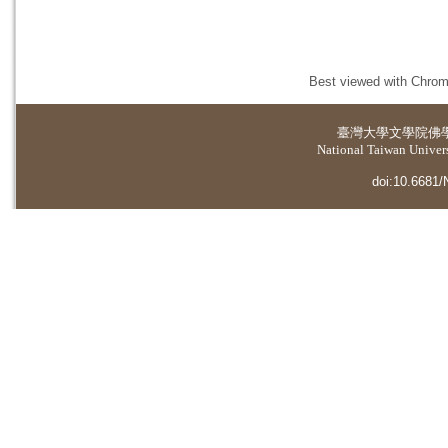
Best viewed with Chrome
臺灣大學
文學院佛
National Taiwan Universi
doi:10.6681