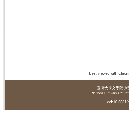
Best viewed with Chrome
臺灣大學
文學院佛
National Taiwan Universi
doi:10.6681