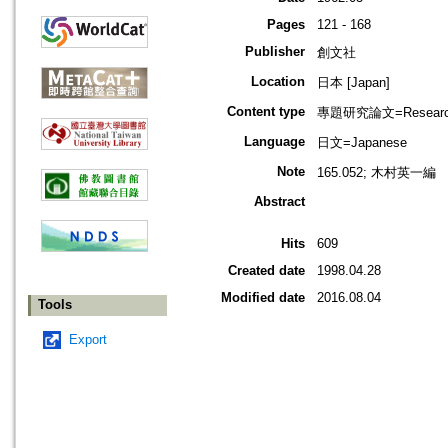
Pages
121 - 168
Publisher
創文社
Location
日本 [Japan]
Content type
專題研究論文=Research
Language
日文=Japanese
Note
165.052; 木村英一編
Abstract
Hits
609
Created date
1998.04.28
Modified date
2016.08.04
Tools
Export