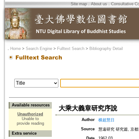
Site map
．
About us
．
Consultative C
．
Home
>
Search Engine
>
Fulltext Search
>
Bibliography Detail
Available resources
大乘大義章研究序說
Unauthorized
Unable to
Author
横超慧日
provide reading
Source
慧遠研究 研究篇, 
Extra service
Date
1962.03