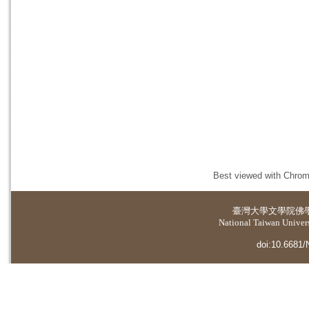
Best viewed with Chrome
臺灣大學
文學院佛
National Taiwan Universi
doi:10.6681