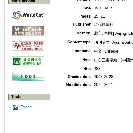
Extra service
Date
1950.09.15
Pages
15, 21
Publisher
現代佛學社
Location
北京, 中國 [Beijing, Ch
Content type
期刊論文=Journal Artic
Language
中文=Chinese
Note
出自王雷泉編 《中國
Hits
483
Created date
1998.04.28
Modified date
2022.04.11
Tools
Export