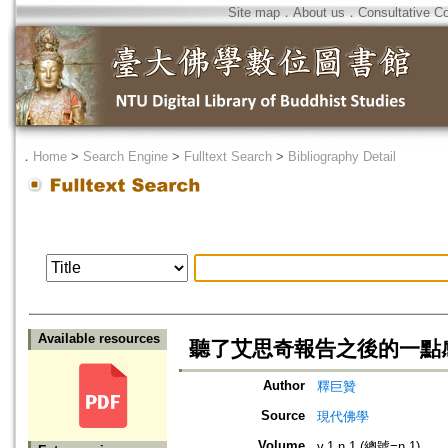
Site map
．
About us
．
Consultative C
．
Home
>
Search Engine
>
Fulltext Search
>
Bibliography Detail
Available resources
聽了艾思奇報告之後的一點
Author
釋巨贊
Source
現代佛學
Volume
v.1 n.1 (總號=n.1)