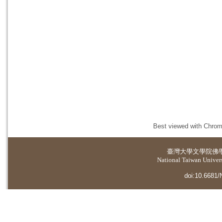
Best viewed with Chrome
臺灣大學
文學院佛
National Taiwan Universi
doi:10.6681