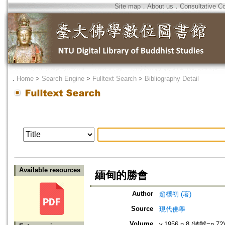
Site map
．
About us
．
Consultative C
．
Home
>
Search Engine
>
Fulltext Search
>
Bibliography Detail
Available resources
緬甸的勝會
Author
趙樸初 (著)
Source
現代佛學
Volume
v.1956 n.8 (總號=n.72)