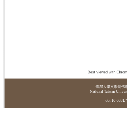
Best viewed with Chrome
臺灣大學
文學院佛
National Taiwan Universi
doi:10.6681