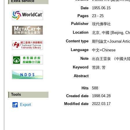
Extra service
Date
1955.06.15
Pages
23 - 25
Publisher
現代佛學社
Location
北京, 中國 [Beijing, Ch
Content type
期刊論文=Journal Artic
Language
中文=Chinese
Note
出自王雷泉 《中國大
Keyword
苦諦; 苦
Abstract
Hits
588
Tools
Created date
1998.04.28
Modified date
2022.03.17
Export