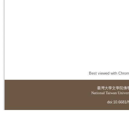
Best viewed with Chrome
臺灣大學
文學院佛
National Taiwan Universi
doi:10.6681