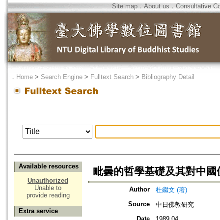
Site map
．
About us
．
Consultative C
．
Home
>
Search Engine
>
Fulltext Search
>
Bibliography Detail
Available resources
毗曇的哲學基礎及其對中國
Unauthorized
Unable to
Author
杜繼文 (著)
provide reading
Source
中日佛教研究
Extra service
Date
1989.04