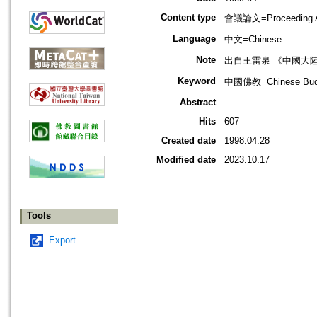
Content type
會議論文=Proceeding Ar
Language
中文=Chinese
Note
出自王雷泉 《中國大
Keyword
中國佛教=Chinese Bud
Abstract
Hits
607
Created date
1998.04.28
Modified date
2023.10.17
Tools
Export