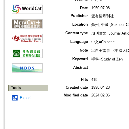
Date
1950.07-08
Publisher
覺有情月刊社
Location
蘇州, 中國 [Suzhou, Ch
Content type
期刊論文=Journal Artic
Language
中文=Chinese
Note
出自王雷泉 《中國大
Keyword
禪學=Study of Zen
Abstract
Hits
419
Created date
1998.04.28
Tools
Modified date
2024.02.06
Export