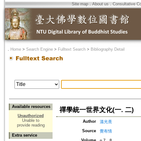
Site map
．
About us
．
Consultative C
．
Home
>
Search Engine
>
Fulltext Search
>
Bibliography Detail
Available resources
禪學統一世界文化(一. 二)
Unauthorized
Unable to
Author
溫光熹
provide reading
Source
覺有情
Extra service
Volume
n.7、8