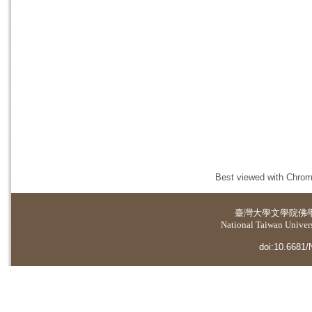
Best viewed with Chrome
臺灣大學
文學院佛
National Taiwan Universi
doi:10.6681