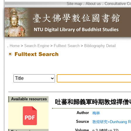
Site map
．
About us
．
Consultative C
．
Home
>
Search Engine
>
Fulltext Search
>
Bibliography Detail
Available resources
吐蕃和歸義軍時期敦煌禪僧
Author
梅林
Source
敦煌研究=Dunhuang Re
Volume
n.3 (總號=n.32)