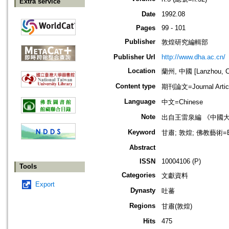
Extra service
Date
1992.08
Pages
99 - 101
Publisher
敦煌研究編輯部
Publisher Url
http://www.dha.ac.cn/
Location
蘭州, 中國 [Lanzhou, C
Content type
期刊論文=Journal Artic
Language
中文=Chinese
Note
出自王雷泉編 《中國
Keyword
甘肅; 敦煌; 佛教藝術=Bud
Abstract
ISSN
10004106 (P)
Tools
Categories
文獻資料
Export
Dynasty
吐蕃
Regions
甘肅(敦煌)
Hits
475