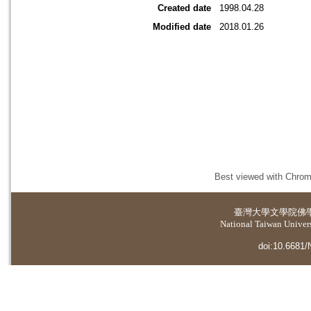
Created date
1998.04.28
Modified date
2018.01.26
Best viewed with Chrome
臺灣大學
文學院佛
National Taiwan Universi
doi:10.6681