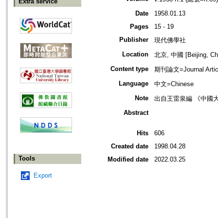
Extra service
Date
1958.01.13
Pages
15 - 19
Publisher
現代佛學社
Location
北京, 中國 [Beijing, Ch
Content type
期刊論文=Journal Artic
Language
中文=Chinese
Note
出自王雷泉編 《中國
Abstract
Hits
606
Created date
1998.04.28
Tools
Modified date
2022.03.25
Export