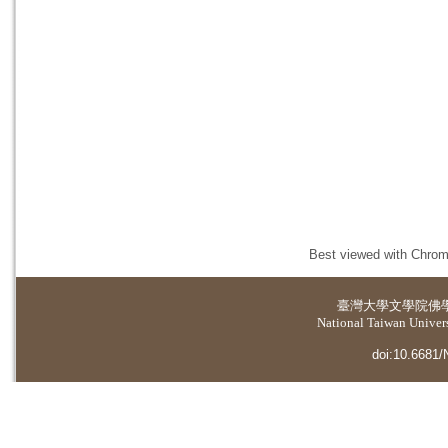
Best viewed with Chrome
臺灣大學
文學院佛
National Taiwan Universi
doi:10.6681