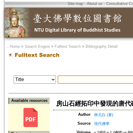
Site map
．
About us
．
Consultative C
．
Home
>
Search Engine
>
Fulltext Search
>
Bibliography Detail
Available resources
房山石經拓印中發現的唐代
Author
林元白 (著)
Source
現代佛學
Volume
v.1958 n.1 (總號=n.89)