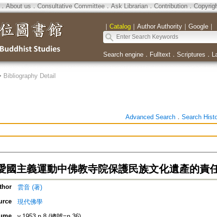
．
About us
．
Consultative Committee
．
Ask Librarian
．
Contribution
．
Copyrig
｜
Catalog
｜
Author Authority
｜
Google
｜
Search engine
．
Fulltext
．
Scriptures
．
L
>
Bibliography Detail
Advanced Search
．
Search Hist
愛國主義運動中佛教寺院保護民族文化遺產的責
thor
雲音 (著)
urce
現代佛學
ume
v.1953 n.8 (總號=n.36)