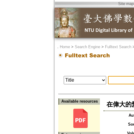
Site map
．
Home
>
Search Engine
>
Fulltext Search
Available resources
在偉大的
Au
So
Vol