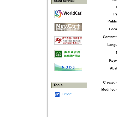
Extra service
P
Publi
Loca
Content 
Lang
Key
Abst
Created 
Tools
Modified 
Export