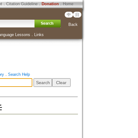
ht
．
Citation Guideline
．
Donation
．
Home
中
日
Back
anguage Lessons
．
Links
ory
．
Search Help
任