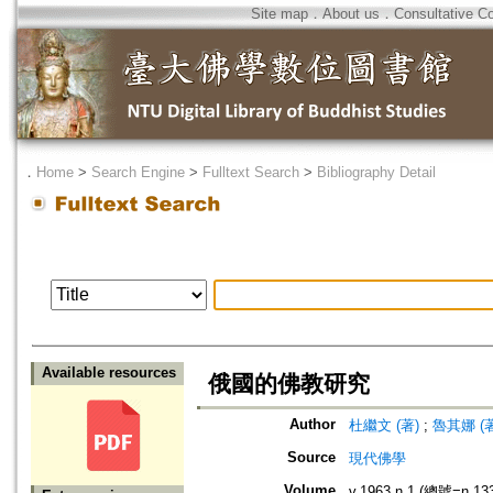
Site map
．
About us
．
Consultative C
．
Home
>
Search Engine
>
Fulltext Search
>
Bibliography Detail
Available resources
俄國的佛教研究
Author
杜繼文 (著)
;
魯其娜 (著
Source
現代佛學
Volume
v.1963 n.1 (總號=n.13