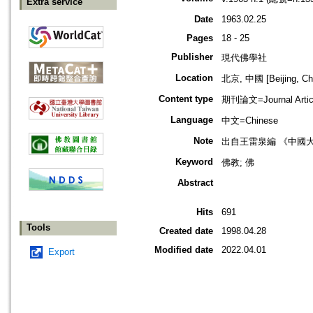
Extra service
Date
1963.02.25
Pages
18 - 25
Publisher
現代佛學社
Location
北京, 中國 [Beijing, Ch
Content type
期刊論文=Journal Artic
Language
中文=Chinese
Note
出自王雷泉編 《中國
Keyword
佛教; 佛
Abstract
Hits
691
Tools
Created date
1998.04.28
Modified date
2022.04.01
Export