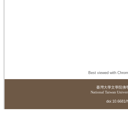
Best viewed with Chrome
臺灣大學
文學院佛
National Taiwan Universi
doi:10.6681