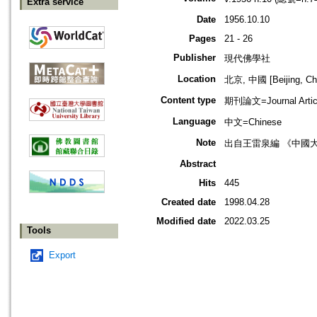
Extra service
Date
1956.10.10
Pages
21 - 26
Publisher
現代佛學社
Location
北京, 中國 [Beijing, Ch
Content type
期刊論文=Journal Artic
Language
中文=Chinese
Note
出自王雷泉編 《中國
Abstract
Hits
445
Created date
1998.04.28
Modified date
2022.03.25
Tools
Export