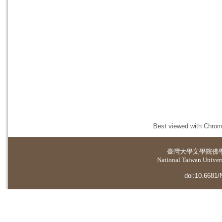
Best viewed with Chrome
臺灣大學
文學院佛
National Taiwan Universi
doi:10.6681