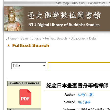
Site map
．
About us
．
Consultative C
．
Home
>
Search Engine
>
Fulltext Search
>
Bibliography Detail
Available resources
紀念日本畫聖雪舟等楊禪師
Author
林元白 (著)
Source
現代佛學
Volume
v.1956 n.10 (總號=n.7