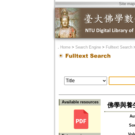
Site map
．
Home
>
Search Engine
>
Fulltext Search
Available resources
佛學與養
Au
So
Vol