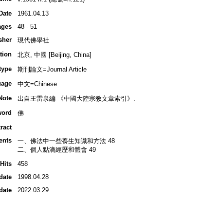
Date
1961.04.13
ages
48 - 51
sher
現代佛學社
tion
北京, 中國 [Beijing, China]
type
期刊論文=Journal Article
uage
中文=Chinese
Note
出自王雷泉編 《中國大陸宗教文章索引》.
word
佛
ract
ents
一、佛法中一些養生知識和方法 48
二、個人點滴經歷和體會 49
Hits
458
date
1998.04.28
date
2022.03.29