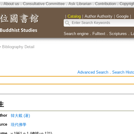
．
About us
．
Consultative Committee
．
Ask Librarian
．
Contribution
．
Copyrig
｜
Catalog
｜
Author Authority
｜
Google
｜
Search engine
．
Fulltext
．
Scriptures
．
L
>
Bibliography Detail
Advanced Search
．
Search Hist
生
thor
韓大載 (著)
urce
現代佛學
ume
v.1961 n.1 (總號=n.121)