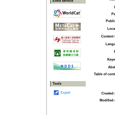
Extra service
P
Publi
Loca
Content 
Lang
Key
Abst
Table of cont
Tools
Export
Created 
Modified 