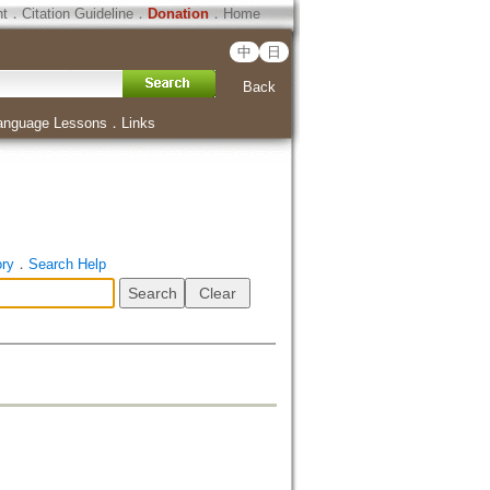
ht
．
Citation Guideline
．
Donation
．
Home
中
日
Back
anguage Lessons
．
Links
ory
．
Search Help