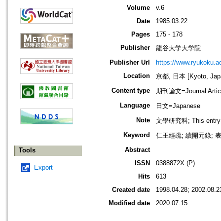
Volume
v.6
Date
1985.03.22
Pages
175 - 178
Publisher
龍谷大学大学院
Publisher Url
https://www.ryukoku.ac
Location
京都, 日本 [Kyoto, Jap
Content type
期刊論文=Journal Artic
Language
日文=Japanese
Note
文學研究科; This entry is
Keyword
仁王經疏; 續開元錄; 表
Abstract
Tools
ISSN
0388872X (P)
Export
Hits
613
Created date
1998.04.28; 2002.08.2
Modified date
2020.07.15