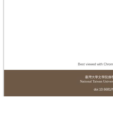
Best viewed with Chrome
臺灣大學
文學院佛
National Taiwan Universi
doi:10.6681