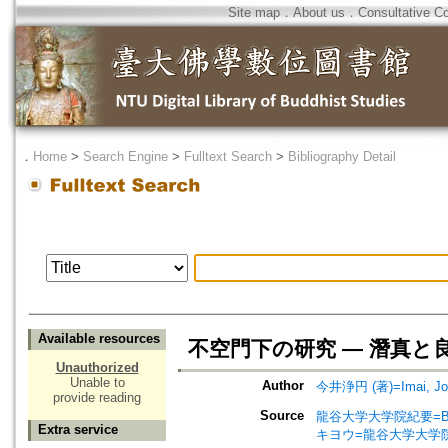
Site map
．
About us
．
Consultative C
．
Home
>
Search Engine
>
Fulltext Search
>
Bibliography Detail
Available resources
不空門下の研究 — 潛真
Unauthorized
Unable to
Author
今井浄円 (著)=Imai, Joe
provide reading
Source
龍谷大学大学院紀要=Bullet
Extra service
キヨウ=龍谷大学大学