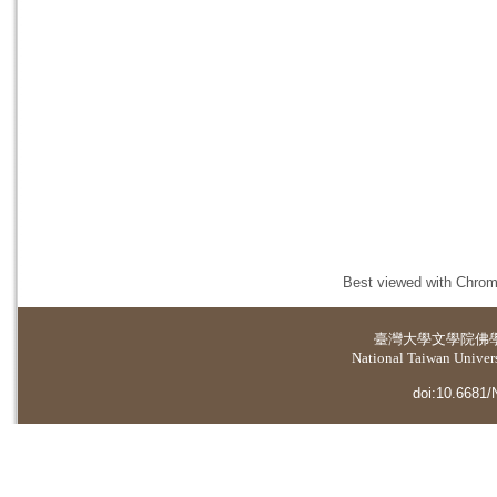
Best viewed with Chrome
臺灣大學
文學院佛
National Taiwan Universi
doi:10.6681