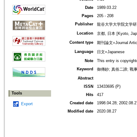
Date
1989.03.22
Pages
205 - 208
Publisher
龍谷大学大学院文学研
Location
京都, 日本 [Kyoto, Jap
Content type
期刊論文=Journal Artic
Language
日文=Japanese
Note
This entry is copyrig
Keyword
御傳鈔; 真俗二諦; 戰事
Abstract
ISSN
13433695 (P)
Tools
Hits
417
Created date
1998.04.28; 2002.08.2
Export
Modified date
2020.08.27