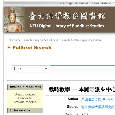
Site map
．
About us
．
Consultative C
．
Home
>
Search Engine
>
Fulltext Search
>
Bibliography Detail
Available resources
戰時教學 — 本願寺派を中
Unauthorized
Unable to
Author
栗山俊之 (著)=Kuriyama, 
provide reading
Source
龍谷大学大学院研究紀
Extra service
Volume
v.10