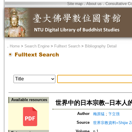
Site map
．
About us
．
Consultative C
．
Home
>
Search Engine
>
Fulltext Search
>
Bibliography Detail
Available resources
世界中的日本宗教--日本人
Author
梅原猛
;
卞立强
Source
世界宗教資料=Shijie Zongj
Volume
n.1