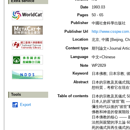
Extra service
Date
1993.03
Pages
50 - 65
Publisher
中國社會科學出版社
Publisher Url
http://www.csspw.com
Location
北京, 中國 [Beijing, Ch
Content type
期刊論文=Journal Artic
Language
中文=Chinese
Note
WP2829
Keyword
日本佛教; 日本宗教; 
Abstract
日本的宗教及其儀式我
想特質，考察它在現在
Tools
Table of contents
日本的宗教及其儀式 5
日本人的原"彼世"觀 —
Export
彌生時代以後的"彼世"觀
佛教和神道的發展階段 
日本佛教的核心 —— 
法然與親鸞的淨土論 6
死的儀式與再生儀式的結