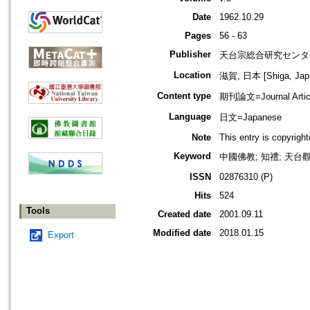
Date
1962.10.29
Pages
56 - 63
Publisher
天台宗総合研究センタ
Location
滋賀, 日本 [Shiga, Jap
Content type
期刊論文=Journal Artic
Language
日文=Japanese
Note
This entry is copyrig
Keyword
中國佛教; 知禮; 天台觀經疏
ISSN
02876310 (P)
Hits
524
Tools
Created date
2001.09.11
Modified date
2018.01.15
Export