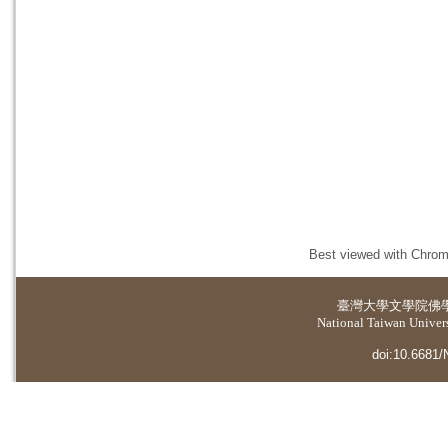
Best viewed with Chrome
臺灣大學
文學院佛
National Taiwan Universi
doi:10.6681