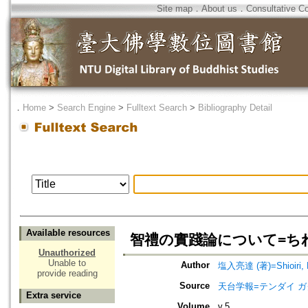
Site map
．
About us
．
Consultative C
．
Home
>
Search Engine
>
Fulltext Search
>
Bibliography Detail
Available resources
智禮の實踐論について=ち
Unauthorized
Unable to
Author
塩入亮達 (著)=Shioiri, R
provide reading
Source
天台学報=テンダイ ガクホウ=J
Extra service
Volume
v.5