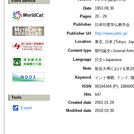
Extra service
Date
1953.09.30
Pages
20 - 29
Publisher
日本印度学仏教学会
Publisher Url
http://www.jaibs.jp/
Location
東京, 日本 [Tokyo, Jap
Content type
期刊論文=Journal Artic
Language
日文=Japanese
Note
龍谷大學における第2回學術大會紀要
Keyword
インド佛教; インド; 
ISSN
00194344 (P); 1884005
Hits
647
Tools
Created date
2002.01.29
Export
Modified date
2018.03.30