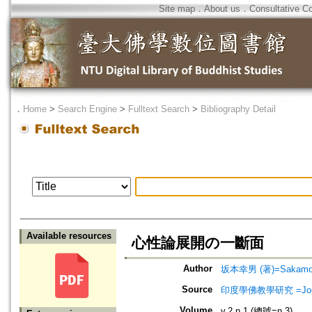
Site map
．
About us
．
Consultative C
．
Home
>
Search Engine
>
Fulltext Search
>
Bibliography Detail
Available resources
心性論展開の一斷面
Author
坂本幸男 (著)=Sakamoto,
Source
印度學佛教學研究 =Journal 
Volume
v.2 n.1 (總號=n.3)