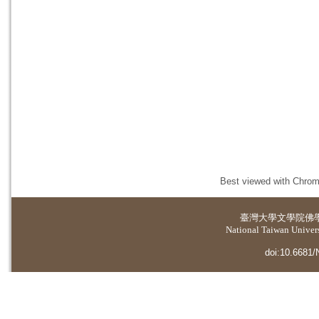
Best viewed with Chrome
臺灣大學
文學院佛
National Taiwan Universi
doi:10.6681