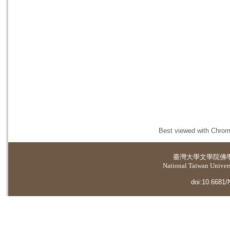
Best viewed with Chrome
臺灣大學
文學院佛
National Taiwan Universi
doi:10.6681