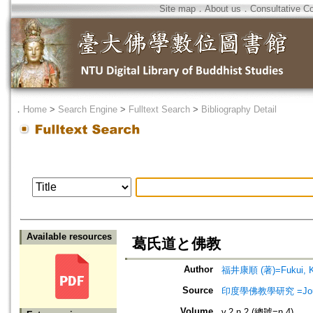
Site map
．
About us
．
Consultative C
．
Home
>
Search Engine
>
Fulltext Search
>
Bibliography Detail
Available resources
葛氏道と佛教
Author
福井康順 (著)=Fukui, Ko
Source
印度學佛教學研究 =Journal 
Volume
v.2 n.2 (總號=n.4)