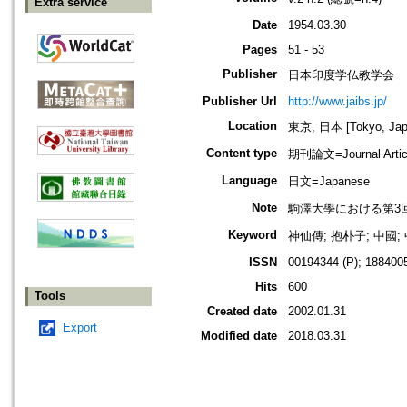
Extra service
Date
1954.03.30
Pages
51 - 53
Publisher
日本印度学仏教学会
Publisher Url
http://www.jaibs.jp/
Location
東京, 日本 [Tokyo, Jap
Content type
期刊論文=Journal Artic
Language
日文=Japanese
Note
駒澤大學における第3回學術大會紀要
Keyword
神仙傳; 抱朴子; 中國;
ISSN
00194344 (P); 1884005
Hits
600
Tools
Created date
2002.01.31
Export
Modified date
2018.03.31