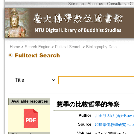
Site map
．
About us
．
Consultative C
．
Home
>
Search Engine
>
Fulltext Search
>
Bibliography Detail
Available resources
慧學の比較哲學的考察
Author
川田熊太郎 (著)=Kawada,
Source
印度學佛教學研究 =Journal 
Volume
v.2 n.2 (總號=n.4)