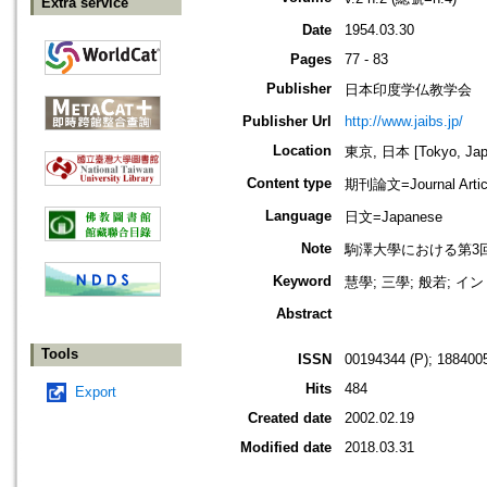
Extra service
Date
1954.03.30
Pages
77 - 83
Publisher
日本印度学仏教学会
Publisher Url
http://www.jaibs.jp/
Location
東京, 日本 [Tokyo, Jap
Content type
期刊論文=Journal Artic
Language
日文=Japanese
Note
駒澤大學における第3回學術大會紀要
Keyword
慧學; 三學; 般若; イ
Abstract
Tools
ISSN
00194344 (P); 1884005
Hits
484
Export
Created date
2002.02.19
Modified date
2018.03.31