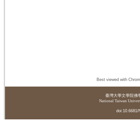
Best viewed with Chrome
臺灣大學
文學院佛
National Taiwan Universi
doi:10.6681