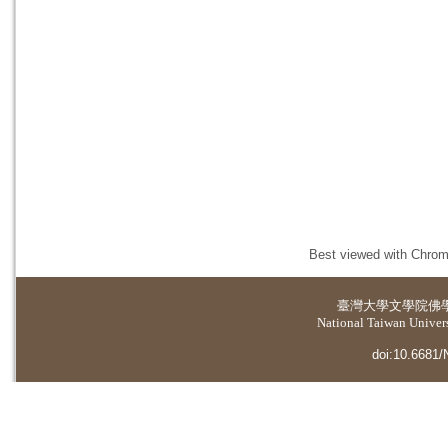
Best viewed with Chrome
臺灣大學
文學院佛
National Taiwan Universi
doi:10.6681