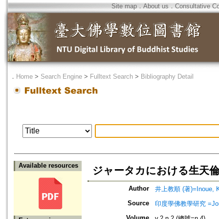
Site map
．
About us
．
Consultative C
．
Home
>
Search Engine
>
Fulltext Search
>
Bibliography Detail
Available resources
ジャータカにおける生天
Author
井上教順 (著)=Inoue, Ky
Source
印度學佛教學研究 =Journal 
Volume
v.2 n.2 (總號=n.4)