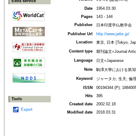
Extra service
Date
1954.03.30
Pages
143 - 144
Publisher
日本印度学仏教学会
Publisher Url
http://www.jaibs.jp/
Location
東京, 日本 [Tokyo, Jap
Content type
期刊論文=Journal Artic
Language
日文=Japanese
Note
駒澤大學における第3回學術大會紀要
Keyword
ジャータカ; 生天; 倫
ISSN
00194344 (P); 1884005
Hits
395
Tools
Created date
2002.02.18
Export
Modified date
2018.03.31