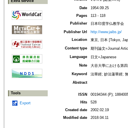
Extra service
Date
1954.09.25
Pages
113 - 118
Publisher
日本印度学仏教学会
Publisher Url
http://www.jaibs.jp/
Location
東京, 日本 [Tokyo, Jap
Content type
期刊論文=Journal Artic
Language
日文=Japanese
Note
大谷大學における第四回學術大會紀要
Keyword
法華經; 妙法蓮華經; 無
Abstract
Tools
ISSN
00194344 (P); 1884005
Hits
528
Export
Created date
2002.02.19
Modified date
2018.04.11