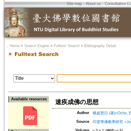
Site map
．
About us
．
Consultative C
．
Home
>
Search Engine
>
Fulltext Search
>
Bibliography Detail
Available resources
速疾成佛の思想
Author
横超慧日 (著)=Ocho, Eni
Source
印度學佛教學研究 =Journal 
Volume
v.3 n.1 (總號=n.5)