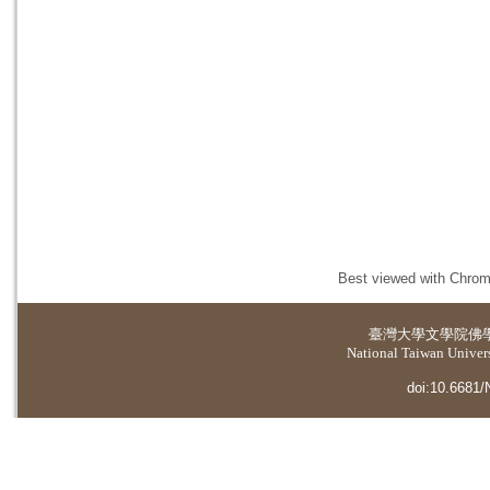
Best viewed with Chrome
臺灣大學
文學院佛
National Taiwan Universi
doi:10.6681