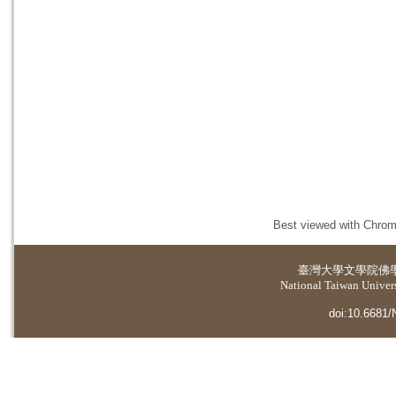
Best viewed with Chrome
臺灣大學
文學院佛
National Taiwan Universi
doi:10.6681