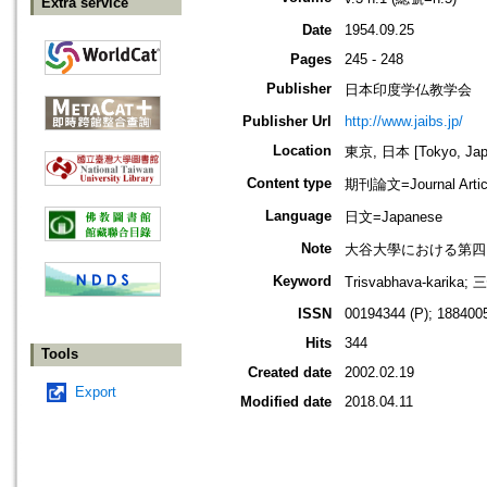
Extra service
Date
1954.09.25
Pages
245 - 248
Publisher
日本印度学仏教学会
Publisher Url
http://www.jaibs.jp/
Location
東京, 日本 [Tokyo, Jap
Content type
期刊論文=Journal Artic
Language
日文=Japanese
Note
大谷大學における第四回學術大會紀要
Keyword
Trisvabhava-ka
ISSN
00194344 (P); 1884005
Hits
344
Tools
Created date
2002.02.19
Export
Modified date
2018.04.11