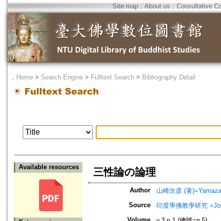
Site map
．
About us
．
Consultative C
．
Home
>
Search Engine
>
Fulltext Search
>
Bibliography Detail
Available resources
三性論の論理
Author
山崎次彦 (著)=Yamazaki,
Source
印度學佛教學研究 =Journal 
Volume
v.3 n.1 (總號=n.5)