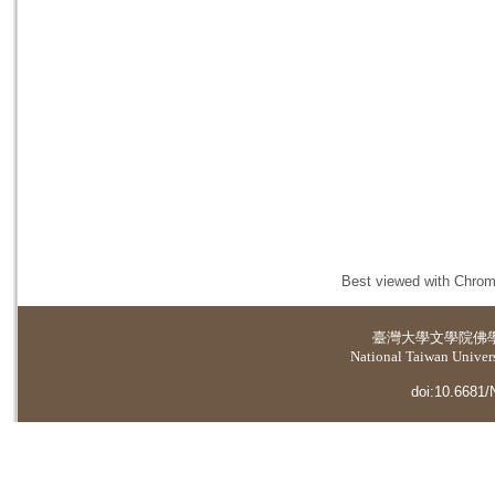
Best viewed with Chrome
臺灣大學
文學院佛
National Taiwan Universi
doi:10.6681