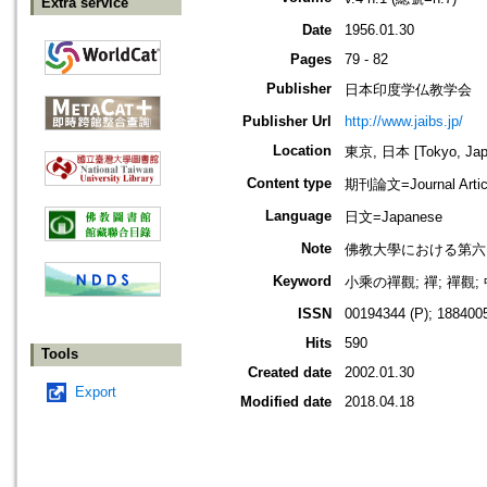
Extra service
Date
1956.01.30
Pages
79 - 82
Publisher
日本印度学仏教学会
Publisher Url
http://www.jaibs.jp/
Location
東京, 日本 [Tokyo, Jap
Content type
期刊論文=Journal Artic
Language
日文=Japanese
Note
佛教大學における第六回學術大會紀要
Keyword
小乘の禪觀; 禪; 禪觀;
ISSN
00194344 (P); 1884005
Hits
590
Tools
Created date
2002.01.30
Export
Modified date
2018.04.18