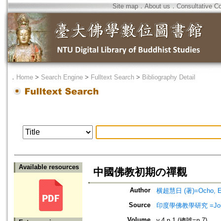
Site map
．
About us
．
Consultative C
．
Home
>
Search Engine
>
Fulltext Search
>
Bibliography Detail
Available resources
中國佛教初期の禪觀
Author
横超慧日 (著)=Ocho, Eni
Source
印度學佛教學研究 =Journal 
Volume
v.4 n.1 (總號=n.7)