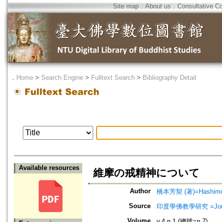
Site map
．
About us
．
Consultative C
．
Home
>
Search Engine
>
Fulltext Search
>
Bibliography Detail
Available resources
維摩の戒精神について
Author
橋本芳契 (著)=Hashimoto
Source
印度學佛教學研究 =Journal 
Volume
v.4 n.1 (總號=n.7)