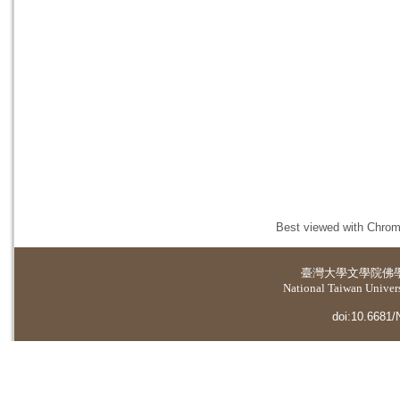
Best viewed with Chrome
臺灣大學
文學院佛
National Taiwan Universi
doi:10.6681