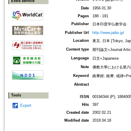
Extra service
Date
1956.01.30
Pages
188 - 191
Publisher
日本印度学仏教学会
Publisher Url
http://www.jaibs.jp/
Location
東京, 日本 [Tokyo, Jap
Content type
期刊論文=Journal Artic
Language
日文=Japanese
Note
佛教大學における第六回學術大會紀要
Keyword
維摩經; 維摩; 戒律=Pre
Abstract
Tools
ISSN
00194344 (P); 1884005
Hits
397
Export
Created date
2002.02.21
Modified date
2018.04.18