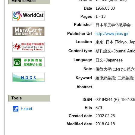
Extra service
Date
1956.03.30
Pages
1 - 13
Publisher
日本印度学仏教学会
Publisher Url
http://www.jaibs.jp/
Location
東京, 日本 [Tokyo, Jap
Content type
期刊論文=Journal Artic
Language
日文=Japanese
Note
佛教大學における第六回學術大會紀要
Keyword
維摩經義疏; 三經義疏;
Abstract
Tools
ISSN
00194344 (P); 1884005
Hits
579
Export
Created date
2002.02.25
Modified date
2018.04.18