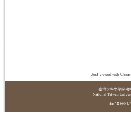
Best viewed with Chrome
臺灣大學
文學院佛
National Taiwan Universi
doi:10.6681