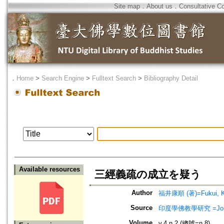
Site map
．
About us
．
Consultative C
．
Home
>
Search Engine
>
Fulltext Search
>
Bibliography Detail
Available resources
三經義疏の成立を疑う
Author
福井康順 (著)=Fukui, Ko
Source
印度學佛教學研究 =Journal 
Volume
v.4 n.2 (總號=n.8)