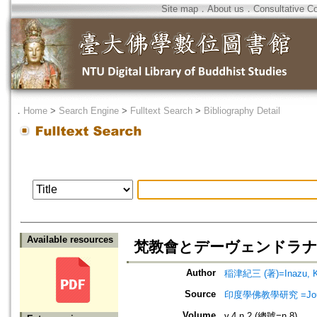
Site map
．
About us
．
Consultative C
．
Home
>
Search Engine
>
Fulltext Search
>
Bibliography Detail
Available resources
梵教會とデーヴェンドラナート
Author
稲津紀三 (著)=Inazu, Ki
Source
印度學佛教學研究 =Journal 
Volume
v.4 n.2 (總號=n.8)