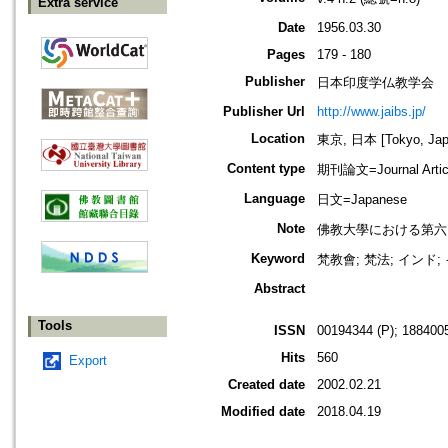
Extra service
Date
1956.03.30
Pages
179 - 180
Publisher
日本印度学仏教学会
Publisher Url
http://www.jaibs.jp/
Location
東京, 日本 [Tokyo, Jap
Content type
期刊論文=Journal Artic
Language
日文=Japanese
Note
佛教大學における第六回學術大會紀要
Keyword
梵教會; 梵法; インド
Abstract
Tools
ISSN
00194344 (P); 1884005
Hits
560
Export
Created date
2002.02.21
Modified date
2018.04.19