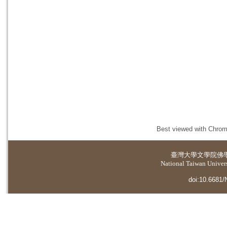
Best viewed with Chrome
臺灣大學
文學院佛
National Taiwan Universi
doi:10.6681