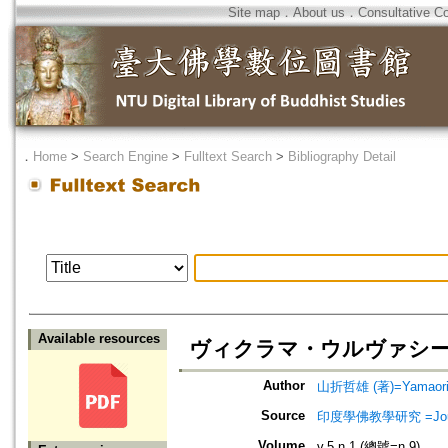
Site map
．
About us
．
Consultative C
．
Home
>
Search Engine
>
Fulltext Search
>
Bibliography Detail
Available resources
ヴィクラマ・ウルヴァシ
Author
山折哲雄 (著)=Yamaori, 
Source
印度學佛教學研究 =Journal 
Volume
v.5 n.1 (總號=n.9)