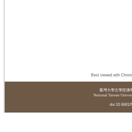
Best viewed with Chrome
臺灣大學
文學院佛
National Taiwan Universi
doi:10.6681