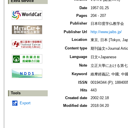
Extra service
Date
1957.01.25
Pages
204 - 207
Publisher
日本印度学仏教学会
Publisher Url
http://www.jaibs.jp/
Location
東京, 日本 [Tokyo, Jap
Content type
期刊論文=Journal Artic
Language
日文=Japanese
Note
立正大學における第七回學術大會紀要
Keyword
維摩經義記; 中國; 中
ISSN
00194344 (P); 1884005
Hits
443
Tools
Created date
2002.02.18
Export
Modified date
2018.04.20