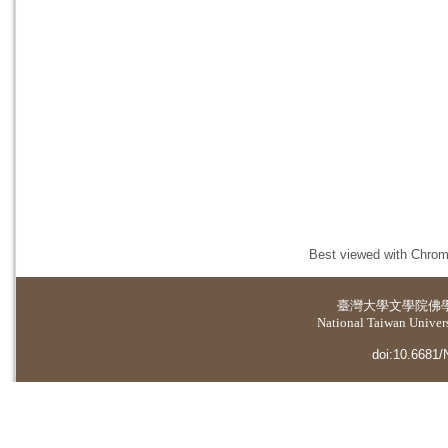
Best viewed with Chrome
臺灣大學
文學院佛
National Taiwan Universi
doi:10.6681