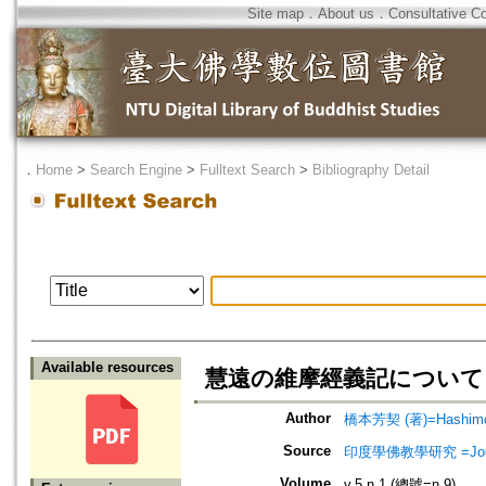
Site map
．
About us
．
Consultative C
．
Home
>
Search Engine
>
Fulltext Search
>
Bibliography Detail
Available resources
慧遠の維摩經義記について
Author
橋本芳契 (著)=Hashimoto
Source
印度學佛教學研究 =Journal 
Volume
v.5 n.1 (總號=n.9)