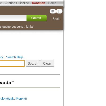
ht
．
Citation Guideline
．
Donation
．
Home
中
日
Back
anguage Lessons
．
Links
ory
．
Search Help
ada”
Bukkyōgaku Kenkyū