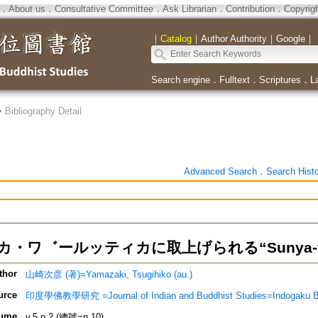
．
About us
．
Consultative Committee
．
Ask Librarian
．
Contribution
．
Copyrig
｜
Catalog
｜
Author Authority
｜
Google
｜
Search engine
．
Fulltext
．
Scriptures
．
L
>
Bibliography Detail
Advanced Search
．
Search Hist
・ワ゛ールッティカに取上げられる“Sunya-v
thor
山崎次彦 (著)=Yamazaki, Tsugihiko (au.)
urce
印度學佛教學研究 =Journal of Indian and Buddhist Studies=Indogaku 
ume
v.5 n.2 (總號=n.10)