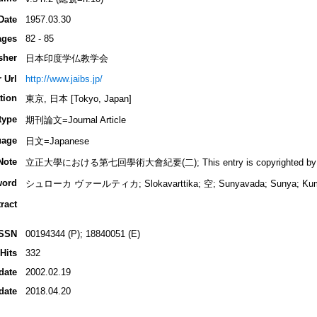
Date
1957.03.30
ages
82 - 85
sher
日本印度学仏教学会
 Url
http://www.jaibs.jp/
tion
東京, 日本 [Tokyo, Japan]
type
期刊論文=Journal Article
uage
日文=Japanese
Note
立正大學における第七回學術大會紀要(二); This entry is copyrighted by INBU
word
シュローカ ヴァールティカ; Slokavarttika; 空; Sunyavada; Sunya; 
ract
ISSN
00194344 (P); 18840051 (E)
Hits
332
date
2002.02.19
date
2018.04.20