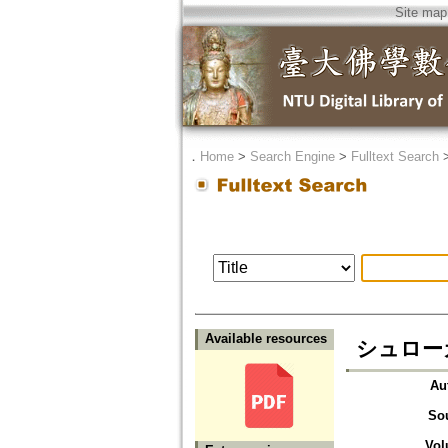
Site map
．
Home
>
Search Engine
>
Fulltext Search
Available resources
シュローカ
Au
So
Vol