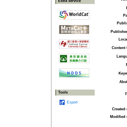
Extra service
P
Publi
Publisher
Loca
Content 
Lang
Key
Abst
Tools
Export
Created 
Modified 