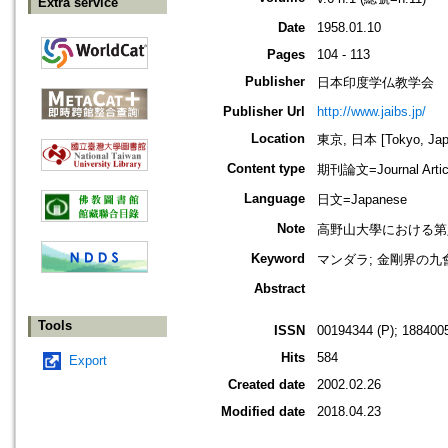
Extra service
Date
1958.01.10
Pages
104 - 113
Publisher
日本印度学仏教学会
Publisher Url
http://www.jaibs.jp/
Location
東京, 日本 [Tokyo, Jap
Content type
期刊論文=Journal Artic
Language
日文=Japanese
Note
高野山大學における第八回學術大會紀
Keyword
マンダラ; 金剛界の九會
Abstract
Tools
ISSN
00194344 (P); 1884005
Hits
584
Export
Created date
2002.02.26
Modified date
2018.04.23