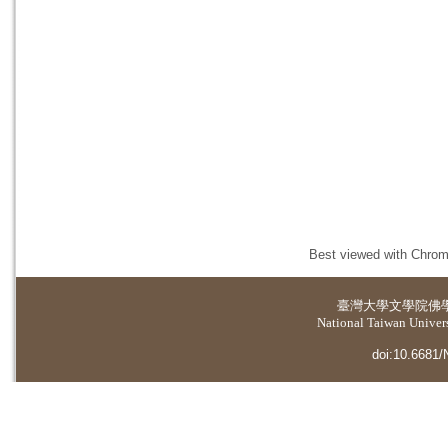
Best viewed with Chrome
臺灣大學
文學院佛
National Taiwan Universi
doi:10.6681