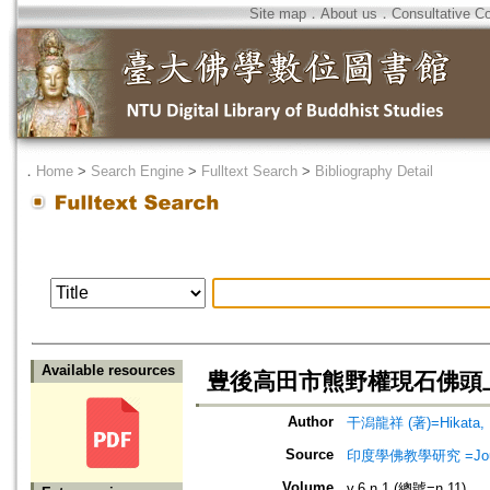
Site map
．
About us
．
Consultative C
．
Home
>
Search Engine
>
Fulltext Search
>
Bibliography Detail
Available resources
豊後高田市熊野權現石佛頭
Author
干潟龍祥 (著)=Hikata, R
Source
印度學佛教學研究 =Journal 
Volume
v.6 n.1 (總號=n.11)