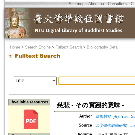
Site map
．
About us
．
Consultative C
．
Home
>
Search Engine
>
Fulltext Search
>
Bibliography Detail
Available resources
慈悲 - その實踐的意味 -
Author
遊亀教授 (著)=Yuki, Saz
Source
印度學佛教學研究 =Journal 
Volume
v.6 n.1 (總號=n.11)