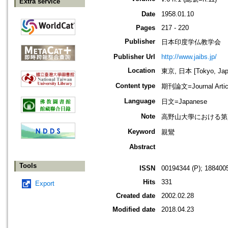
Extra service
Date
1958.01.10
Pages
217 - 220
Publisher
日本印度学仏教学会
Publisher Url
http://www.jaibs.jp/
Location
東京, 日本 [Tokyo, Jap
Content type
期刊論文=Journal Artic
Language
日文=Japanese
Note
高野山大學における第八回學術大會紀
Keyword
親鸞
Abstract
Tools
ISSN
00194344 (P); 1884005
Hits
331
Export
Created date
2002.02.28
Modified date
2018.04.23