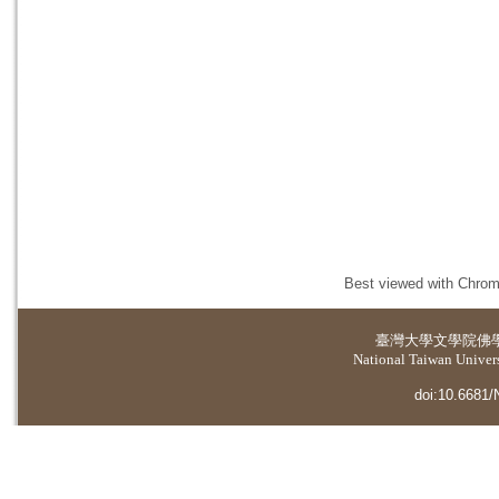
Best viewed with Chrome
臺灣大學
文學院佛
National Taiwan Universi
doi:10.6681