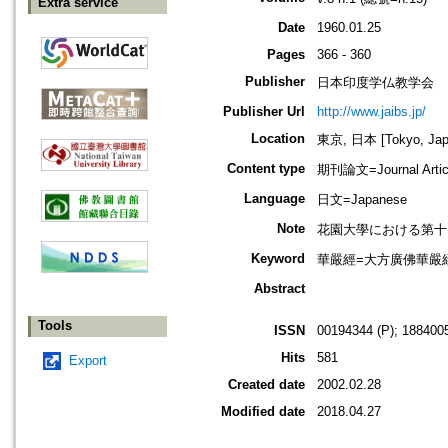
Extra service
Date
1960.01.25
Pages
366 - 360
Publisher
日本印度学仏教学会
Publisher Url
http://www.jaibs.jp/
Location
東京, 日本 [Tokyo, Jap
Content type
期刊論文=Journal Artic
Language
日文=Japanese
Note
花園大學における第十回學術大會紀要
Keyword
華嚴經=大方廣佛華嚴經
Abstract
Tools
ISSN
00194344 (P); 1884005
Hits
581
Export
Created date
2002.02.28
Modified date
2018.04.27