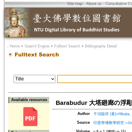
Site map
．
About us
．
Consultative C
．
Home
>
Search Engine
>
Fulltext Search
>
Bibliography Detail
Available resources
Barabudur 大塔廻廊の
Author
干潟龍祥 (著)=Hikata, R
Source
印度學佛教學研究 =Journal 
Volume
v.8 n.1 (總號=n.15)