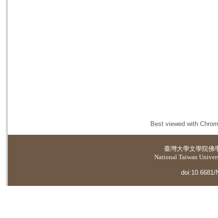
Best viewed with Chrome
臺灣大學
文學院佛
National Taiwan Universi
doi:10.6681