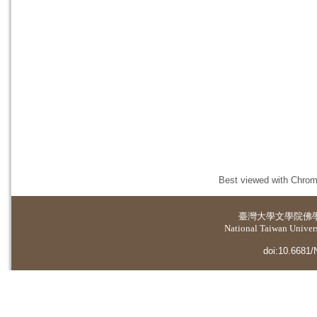
Best viewed with Chrome
臺灣大學
文學院佛
National Taiwan Universi
doi:10.6681