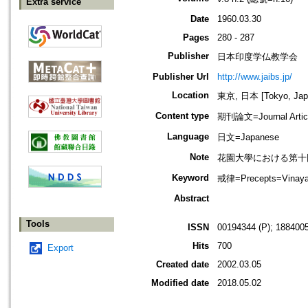
Extra service
Date
1960.03.30
Pages
280 - 287
Publisher
日本印度学仏教学会
Publisher Url
http://www.jaibs.jp/
Location
東京, 日本 [Tokyo, Jap
Content type
期刊論文=Journal Artic
Language
日文=Japanese
Note
花園大學における第十回學術大會紀要
Keyword
戒律=Precepts=Vin
Abstract
Tools
ISSN
00194344 (P); 1884005
Hits
700
Export
Created date
2002.03.05
Modified date
2018.05.02