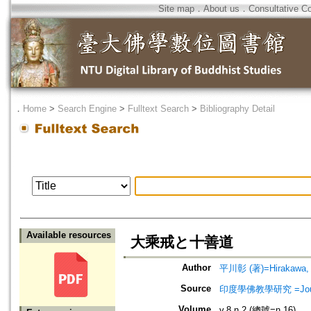
Site map
．
About us
．
Consultative C
．
Home
>
Search Engine
>
Fulltext Search
>
Bibliography Detail
Available resources
大乘戒と十善道
Author
平川彰 (著)=Hirakawa, A
Source
印度學佛教學研究 =Journal 
Volume
v.8 n.2 (總號=n.16)