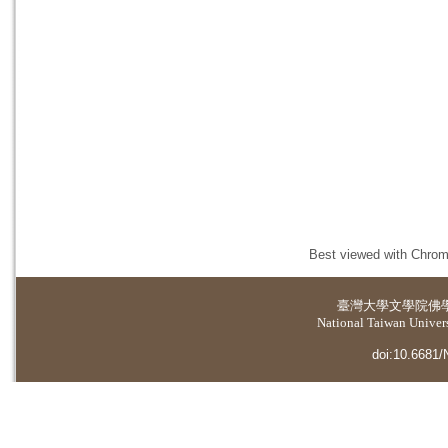
Best viewed with Chrome
臺灣大學
文學院佛
National Taiwan Universi
doi:10.6681