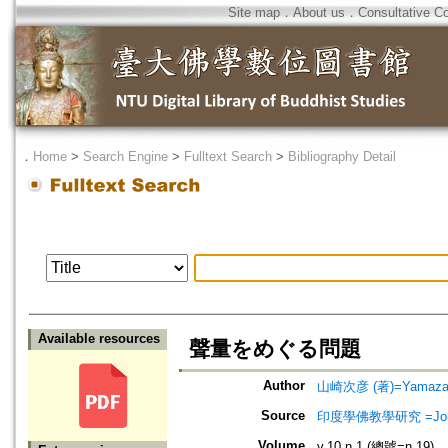
Site map
．
About us
．
Consultative C
．
Home
>
Search Engine
>
Fulltext Search
>
Bibliography Detail
Available resources
聲量をめぐる問題
Author
山崎次彦 (著)=Yamazaki,
Source
印度學佛教學研究 =Journal 
Volume
v.10 n.1 (總號=n.19)