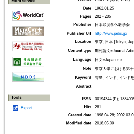
Extra service
Date
1962.01.25
Pages
282 - 285
Publisher
日本印度学仏教学会
Publisher Url
http://www.jaibs.jp/
Location
東京, 日本 [Tokyo, Jap
Content type
期刊論文=Journal Artic
Language
日文=Japanese
Note
東京大學における第十二回學術大會紀
Keyword
聲量; インド; インド
Abstract
Tools
ISSN
00194344 (P); 1884005
Hits
281
Export
Created date
1998.04.28; 2002.03.0
Modified date
2018.05.09