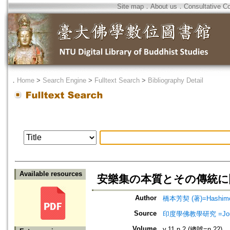
Site map
．
About us
．
Consultative C
．
Home
>
Search Engine
>
Fulltext Search
>
Bibliography Detail
Available resources
安樂集の本質とその傳統に
Author
橋本芳契 (著)=Hashimoto
Source
印度學佛教學研究 =Journal 
Volume
v.11 n.2 (總號=n.22)