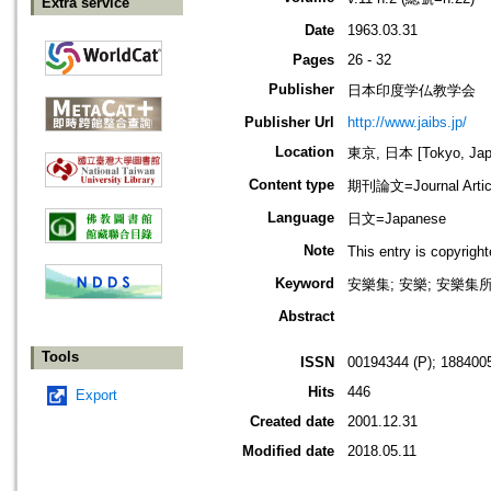
Extra service
Date
1963.03.31
Pages
26 - 32
Publisher
日本印度学仏教学会
Publisher Url
http://www.jaibs.jp/
Location
東京, 日本 [Tokyo, Jap
Content type
期刊論文=Journal Artic
Language
日文=Japanese
Note
This entry is cop
Keyword
安樂集; 安樂; 安樂集
Abstract
Tools
ISSN
00194344 (P); 1884005
Hits
446
Export
Created date
2001.12.31
Modified date
2018.05.11