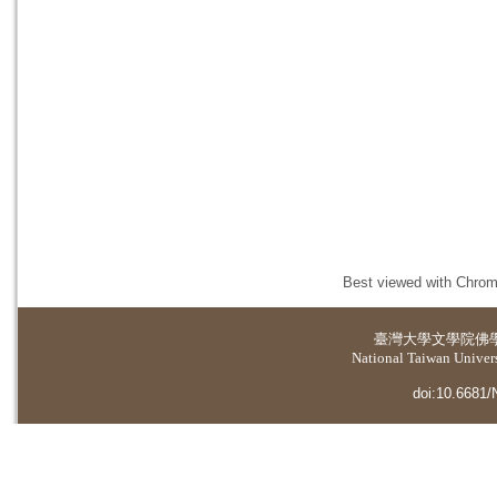
Best viewed with Chrome
臺灣大學
文學院佛
National Taiwan Universi
doi:10.6681