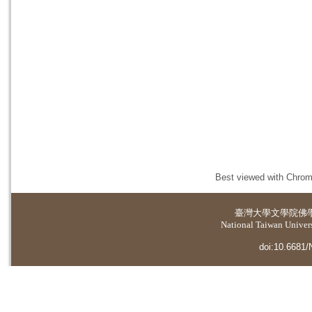
Best viewed with Chrome
臺灣大學
文學院佛
National Taiwan Universi
doi:10.6681