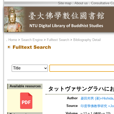
Site map
．
About us
．
Consultative C
．
Home
>
Search Engine
>
Fulltext Search
>
Bibliography Detail
Available resources
タットヴァサングラハにおける
Author
菱田邦男 (著)=Hishida, K
Source
印度學佛教學研究 =Journal 
Volume
v.12 n.1 (總號=n.23)