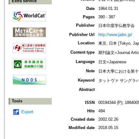
Extra service
Date
1964.01.31
Pages
390 - 387
Publisher
日本印度学仏教学会
Publisher Url
http://www.jaibs.jp/
Location
東京, 日本 [Tokyo, Jap
Content type
期刊論文=Journal Artic
Language
日文=Japanese
Note
日本大學における第十四回學術大會紀
Keyword
タットヴァ サングラハ;
Abstract
Tools
ISSN
00194344 (P); 1884005
Hits
494
Export
Created date
2002.02.26
Modified date
2018.05.15