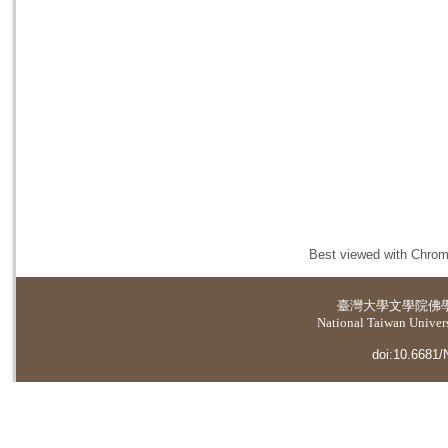
Best viewed with Chrome
臺灣大學
文學院佛
National Taiwan Universi
doi:10.6681