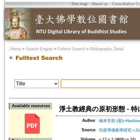
Site map
．
About us
．
Consultative C
．
Home
>
Search Engine
>
Fulltext Search
>
Bibliography Detail
Available resources
淨土教經典の原初形態 - 
Author
橋本芳契 (著)=Hashimoto
Source
印度學佛教學研究 =Journal 
Volume
v.12 n.2 (總號=n.24)