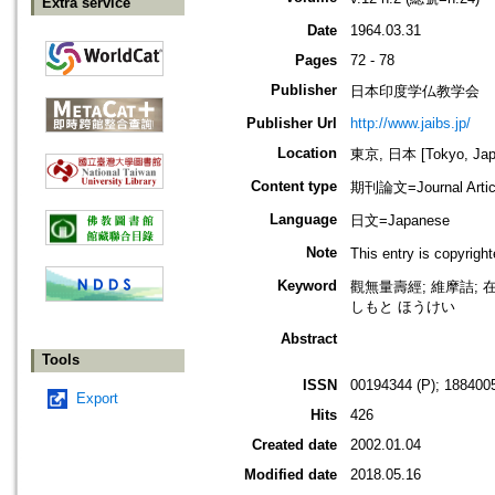
Extra service
Date
1964.03.31
Pages
72 - 78
Publisher
日本印度学仏教学会
Publisher Url
http://www.jaibs.jp/
Location
東京, 日本 [Tokyo, Jap
Content type
期刊論文=Journal Artic
Language
日文=Japanese
Note
This entry is cop
Keyword
觀無量壽經; 維摩詰; 
しもと ほうけい
Abstract
Tools
ISSN
00194344 (P); 1884005
Export
Hits
426
Created date
2002.01.04
Modified date
2018.05.16