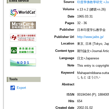
Extra service
Source
印度學佛教學研究 =Journal 
Volume
v.13 n.2 (總號=n.26)
Date
1965.03.31
Pages
32 - 36
Publisher
日本印度学仏教学会
Publisher Url
http://www.jaibs.jp/
Location
東京, 日本 [Tokyo, Jap
Content type
期刊論文=Journal Artic
Language
日文=Japanese
Note
This entry is cop
Keyword
Mahaparinibban
しもと ほうけい
Tools
Abstract
Export
ISSN
00194344 (P); 1884005
Hits
654
Created date
2002.01.02