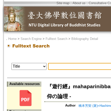
Site map
．
About us
．
Consultative C
．
Home
>
Search Engine
>
Fulltext Search
>
Bibliography Detail
Available resources
『遊行經』mahaparinib
仰の論理 -
Author
橋本芳契 (著)=Hashimoto