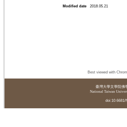
Modified date
2018.05.21
Best viewed with Chrome
臺灣大學
文學院佛
National Taiwan Universi
doi:10.6681