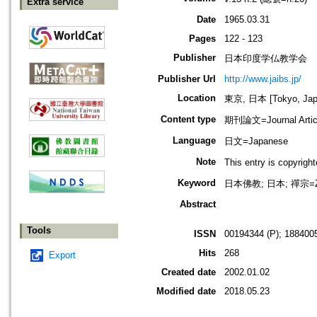
Extra service
Date
1965.03.31
Pages
122 - 123
Publisher
日本印度学仏教学会
Publisher Url
http://www.jaibs.jp/
Location
東京, 日本 [Tokyo, Jap
Content type
期刊論文=Journal Artic
Language
日文=Japanese
Note
This entry is cop
Keyword
日本佛教; 日本; 禪宗=Ze
Abstract
Tools
ISSN
00194344 (P); 1884005
Hits
268
Export
Created date
2002.01.02
Modified date
2018.05.23