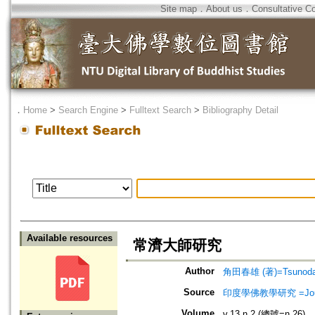
Site map
．
About us
．
Consultative C
．
Home
>
Search Engine
>
Fulltext Search
>
Bibliography Detail
Available resources
常濟大師研究
Author
角田春雄 (著)=Tsunoda, 
Source
印度學佛教學研究 =Journal 
Volume
v.13 n.2 (總號=n.26)