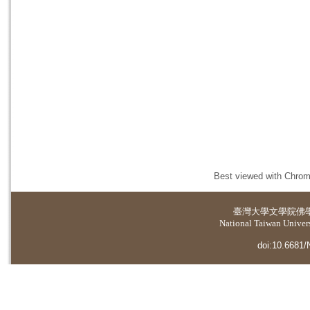
Best viewed with Chrome
臺灣大學
文學院佛
National Taiwan Universi
doi:10.6681